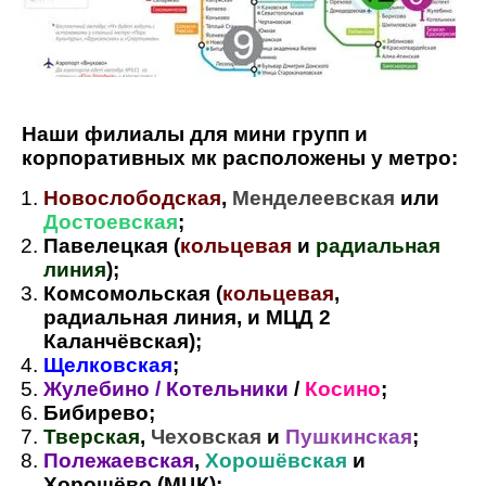
Наши филиалы для мини групп и
корпоративных мк расположены у метро:
Новослободская
,
Менделеевская
или
Достоевская
;
Павелецкая (
кольцевая
и
радиальная
линия
);
Комсомольская (
кольцевая
,
радиальная линия, и МЦД 2
Каланчёвская);
Щелковская
;
Жулебино / Котельники
/
Косино
;
Бибирево;
Тверская
,
Чеховская
и
Пушкинская
;
Полежаевская
,
Хорошёвская
и
Хорошёво (МЦК);